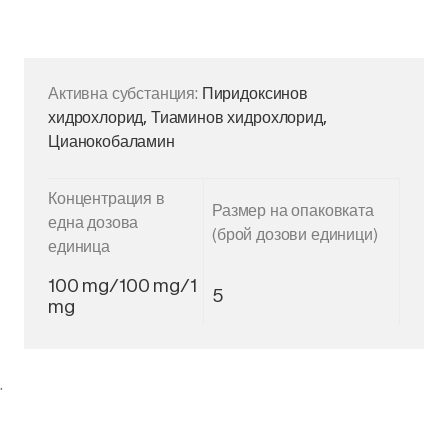
Активна субстанция:
Пиридоксинов
хидрохлорид, Тиаминов хидрохлорид,
Цианокобаламин
Концентрация в
Размер на опаковката
една дозова
(брой дозови единици)
единица
100 mg/100 mg/1
5
mg
.