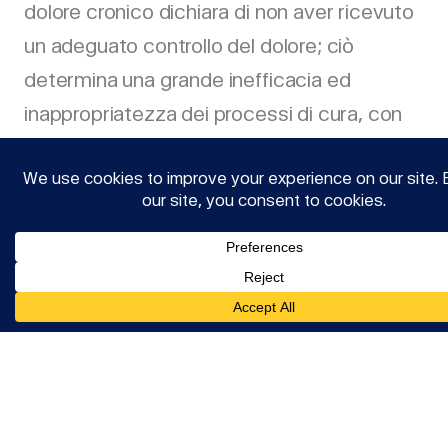
dolore cronico dichiara di non aver ricevuto
un adeguato controllo del dolore; ciò
determina una grande inefficacia ed
inappropriatezza dei processi di cura, con
un conseguente peggioramento della
salute e incremento della spesa corrente.
Il dolore è classificato non solo in base alla
sua durata, ma anche in base ai suoi
meccanismi di attivazione sottostanti nel
cosiddetto dolore nocicettivo, neuropatico,
2,3
misto e disfunzionale.
Pertanto, il tipo di
dolore deve essere noto per una terapia del
dolore a base di farmaci. per poter adattare