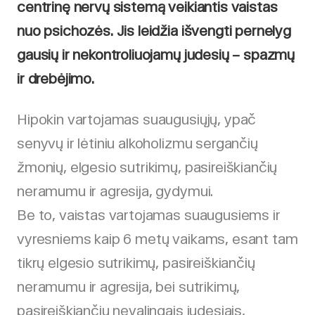
centrinę nervų sistemą veikiantis vaistas
nuo psichozės. Jis leidžia išvengti pernelyg
gausių ir nekontroliuojamų judesių – spazmų
ir drebėjimo.
Hipokin vartojamas suaugusiųjų, ypač
senyvų ir lėtiniu alkoholizmu sergančių
žmonių, elgesio sutrikimų, pasireiškiančių
neramumu ir agresija, gydymui.
Be to, vaistas vartojamas suaugusiems ir
vyresniems kaip 6 metų vaikams, esant tam
tikrų elgesio sutrikimų, pasireiškiančių
neramumu ir agresija, bei sutrikimų,
pasireiškiančių nevalingais judesiais,