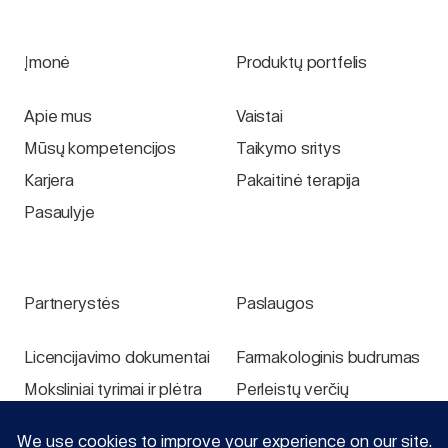
Įmonė
Produktų portfelis
Apie mus
Vaistai
Mūsų kompetencijos
Taikymo sritys
Karjera
Pakaitinė terapija
Pasaulyje
Partnerystės
Paslaugos
Licencijavimo dokumentai
Farmakologinis budrumas
Moksliniai tyrimai ir plėtra
Perleistų verčių
ataskaitos