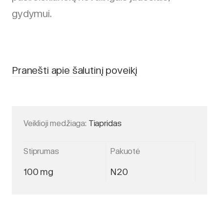
gydymui.
Pranešti apie šalutinį poveikį
Veiklioji medžiaga:
Tiapridas
Stiprumas
Pakuotė
100 mg
N20