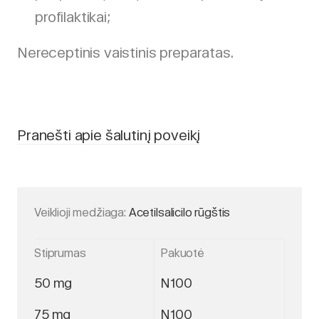
profilaktikai;
Nereceptinis vaistinis preparatas.
Pranešti apie šalutinį poveikį
Veiklioji medžiaga:
Acetilsalicilo rūgštis
Stiprumas
Pakuotė
50 mg
N100
75 mg
N100