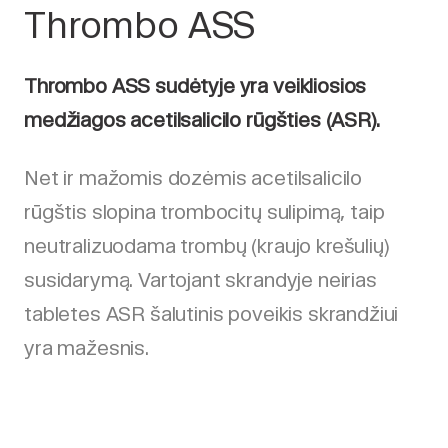
Thrombo ASS
Thrombo ASS sudėtyje yra veikliosios
medžiagos acetilsalicilo rūgšties (ASR).
Net ir mažomis dozėmis acetilsalicilo
rūgštis slopina trombocitų sulipimą, taip
neutralizuodama trombų (kraujo krešulių)
susidarymą. Vartojant skrandyje neirias
tabletes ASR šalutinis poveikis skrandžiui
yra mažesnis.