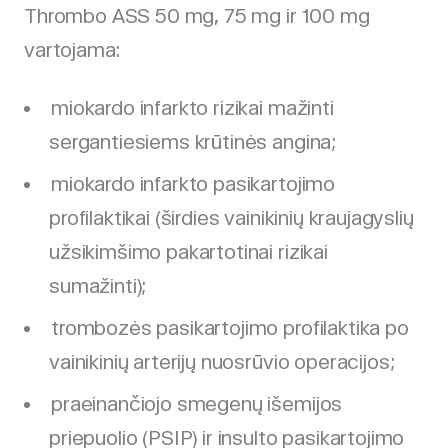
Thrombo ASS 50 mg, 75 mg ir 100 mg
vartojama:
miokardo infarkto rizikai mažinti
sergantiesiems krūtinės angina;
miokardo infarkto pasikartojimo
profilaktikai (širdies vainikinių kraujagyslių
užsikimšimo pakartotinai rizikai
sumažinti);
trombozės pasikartojimo profilaktika po
vainikinių arterijų nuosrūvio operacijos;
praeinančiojo smegenų išemijos
priepuolio (PSIP) ir insulto pasikartojimo