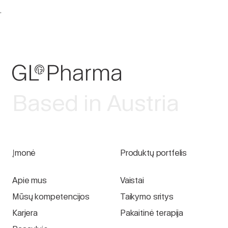
.
Based in Austria
Įmonė
Produktų portfelis
Apie mus
Vaistai
Mūsų kompetencijos
Taikymo sritys
Karjera
Pakaitinė terapija