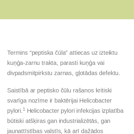
Termins “peptiska čūla” attiecas uz izteiktu
kuņģa-zarnu trakta, parasti kuņģa vai
divpadsmitpirkstu zarnas, gļotādas defektu.
Saistībā ar peptisko čūlu rašanos kritiski
svarīga nozīme ir baktērijai Helicobacter
1
pylori.
Helicobacter pylori infekcijas izplatība
būtiski atšķiras gan industrializētās, gan
jaunattīstības valstīs, kā arī dažādos