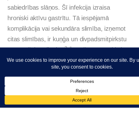
sabiedrības slāņos. Šī infekcija izraisa
hroniski aktīvu gastrītu. Tā iespējamā
komplikācija vai sekundāra slimība, izņemot
citas slimības, ir kuņģa un divpadsmitpirkstu
2
zarnas čūlas slimība.
Ārstēšanas mērķis ir
Helicobacter pylori iznīcināšana ar
antibakteriālām vielām un skābes sekrēcijas
neitralizēšana vai inhibēšana ar sekrēciju
nomācošiem līdzekļiem, piemēram,
famotidīnu vai sukralfātu.
Citi peptisko čūlu iemesli ir gļotādas
aizsargmehānisma traucējumi, zarnu satura