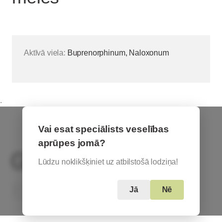
Aktīvā viela:
Buprenorphinum, Naloxonum
.
Vai esat speciālists veselības
aprūpes jomā?
Lūdzu noklikšķiniet uz atbilstošā lodziņa!
Based in Austria
Jā
Nē