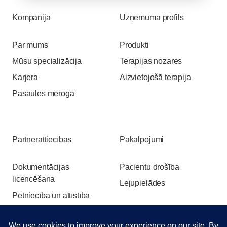
Kompānija
Uzņēmuma profils
Par mums
Produkti
Mūsu specializācija
Terapijas nozares
Karjera
Aizvietojošā terapija
Pasaules mērogā
Partnerattiecības
Pakalpojumi
Dokumentācijas
Pacientu drošība
licencēšana
Lejupielādes
Pētniecība un attīstība
Pasākumi un izstādes