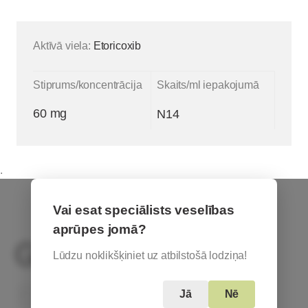
Aktīvā viela:
Etoricoxib
Stiprums/koncentrācija
Skaits/ml iepakojumā
60 mg
N14
.
Vai esat speciālists veselības
aprūpes jomā?
Lūdzu noklikšķiniet uz atbilstošā lodziņa!
Based in Austria
Jā
Nē