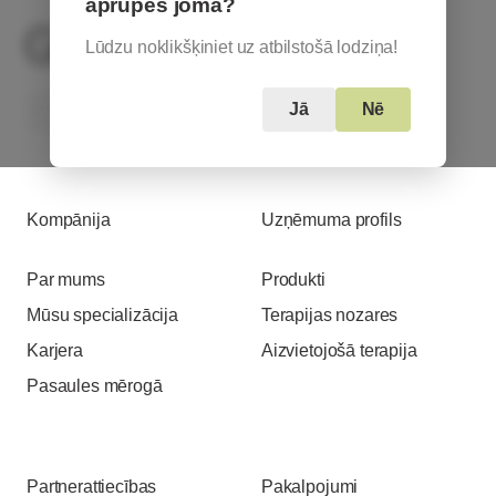
aprūpes jomā?
Lūdzu noklikšķiniet uz atbilstošā lodziņa!
Based in Austria
Jā
Nē
Kompānija
Uzņēmuma profils
Par mums
Produkti
Mūsu specializācija
Terapijas nozares
Karjera
Aizvietojošā terapija
Pasaules mērogā
Partnerattiecības
Pakalpojumi