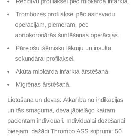
Recidīvu profilaksei pēc miokarda infarkta.
Trombozes profilaksei pēc asinsvadu
operācijām, piemēram, pēc
aortokoronārās šuntēšanas operācijas.
Pārejošu išēmisku lēkmju un insulta
sekundārai profilaksei.
Akūta miokarda infarkta ārstēšanā.
Migrēnas ārstēšanā.
Lietošana un devas: Atkarībā no indikācijas
un tās smaguma, deva jāpielāgo katram
pacientam individuāli. Individuālai dozēšanai
pieejami dažādi Thrombo ASS stiprumi: 50