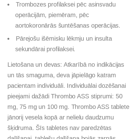
Trombozes profilaksei pēc asinsvadu
operācijām, piemēram, pēc
aortokoronārās šuntēšanas operācijas.
Pārejošu išēmisku lēkmju un insulta
sekundārai profilaksei.
Lietošana un devas: Atkarībā no indikācijas
un tās smaguma, deva jāpielāgo katram
pacientam individuāli. Individuālai dozēšanai
pieejami dažādi Thrombo ASS stiprumi: 50
mg, 75 mg un 100 mg. Thrombo ASS tablete
jānorij vesela kopā ar nelielu daudzumu
šķidruma. Šīs tabletes nav paredzētas
dalīšanai, tablešu dalīšana bojās zarnās