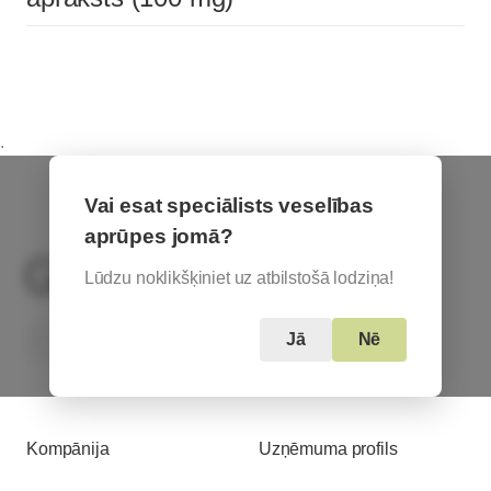
.
Vai esat speciālists veselības
aprūpes jomā?
Lūdzu noklikšķiniet uz atbilstošā lodziņa!
Based in Austria
Jā
Nē
Kompānija
Uzņēmuma profils