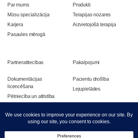
Par mums
Produkti
Mūsu specializācija
Terapijas nozares
Karjera
Aizvietojošā terapija
Pasaules mērogā
Partnerattiecības
Pakalpojumi
Dokumentācijas
Pacientu drošība
licencēšana
Lejupielādes
Pētniecība un attīstība
Pasākumi un izstādes
Login