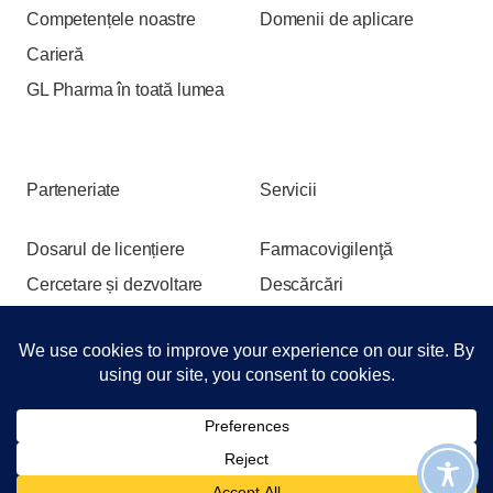
Competențele noastre
Domenii de aplicare
Carieră
GL Pharma în toată lumea
Parteneriate
Servicii
Dosarul de licențiere
Farmacovigilenţă
Cercetare și dezvoltare
Descărcări
Evenimente și expoziții
Login
Change language
© 2026 GL Pharma