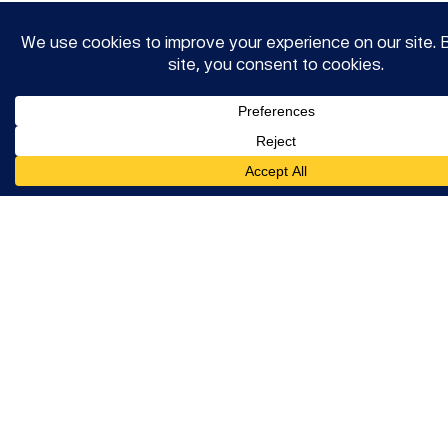
betrachtet entwickelt sich eine neurogene
Entzündung im Bereich der Duragefäße,
ausgelöst durch die Aktivierung des
trigemino-vaskulären Systems.
Bei der Migränebehandlung wird zwischen
der Akuttherapie und der
Migräneprophylaxe unterschieden, wobei
jeweils medikamentöse und nicht-
medikamentöse Behandlungsmethoden
1
Anwendung finden.
Ziel der Prophylaxe ist
eine Reduktion der Migränetage um bis zu
50%. Als Substanzen erster Wahl gelten