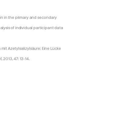
pirin in the primary and secondary
lysis of individual participant data
mit Azetylsalizylsäure: Eine Lücke
, 2013, 47: 13-14.