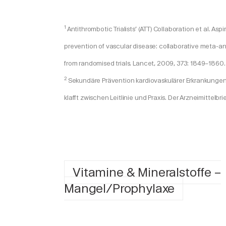
1
Antithrombotic Trialists’ (ATT) Collaboration et al. As
prevention of vascular disease: collaborative meta-ana
from randomised trials. Lancet, 2009, 373: 1849–1860.
2
Sekundäre Prävention kardiovaskulärer Erkrankungen 
klafft zwischen Leitlinie und Praxis. Der Arzneimittelbrief
Vitamine & Mineralstoffe –
Mangel/Prophylaxe