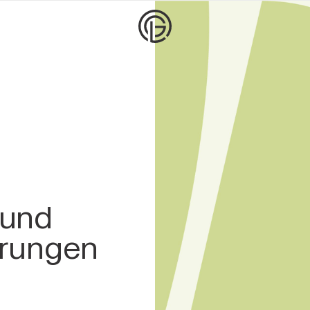
 und
örungen