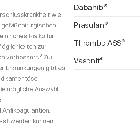
Dabahib
®
erschlusskrankheit wie
Prasulan
®
n gefäßchirurgischen
 ein hohes Risiko für
Thrombo ASS
®
öglichkeiten zur
2
h verbessert.
Zur
Vasonit
®
er Erkrankungen gibt es
medikamentöse
ie mögliche Auswahl
e
Antikoagulantien,
asst werden können.