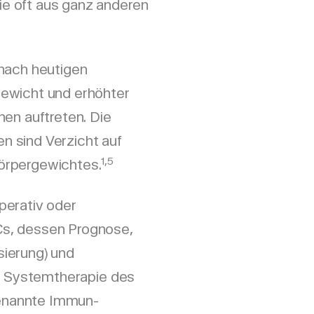
e oft aus ganz anderen
 nach heutigen
ewicht und erhöhter
nen auftreten. Die
 sind Verzicht auf
1,5
örpergewichtes.
perativ oder
s, dessen Prognose,
ierung) und
ur Systemtherapie des
enannte Immun-