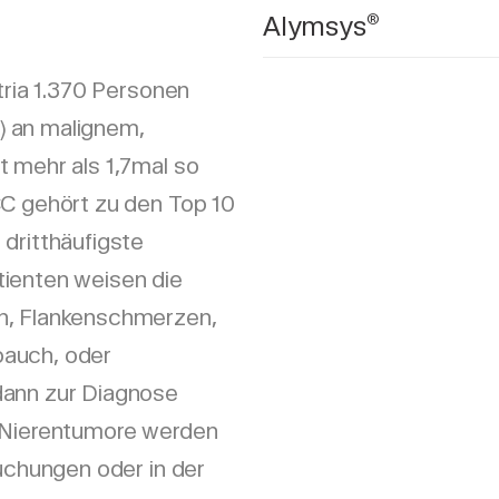
1
Alymsys
®
stria 1.370 Personen
) an malignem,
t mehr als 1,7mal so
 gehört zu den Top 10
 dritthäufigste
ienten weisen die
n, Flankenschmerzen,
bauch, oder
dann zur Diagnose
n Nierentumore werden
suchungen oder in der