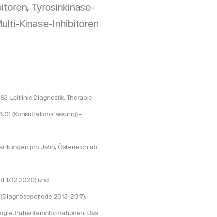
itoren, Tyrosinkinase-
ulti-Kinase-Inhibitoren
3-Leitlinie Diagnostik, Therapie
.01 (Konsultationsfassung) –
krankungen pro Jahr), Österreich ab
nd 17.12.2020) und
t (Diagnoseperiode 2013-2017).
logie. Patienteninformationen. Das