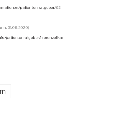
formationen/patienten-ratgeber/52-
mann, 31.08.2020)
nfo/patientenratgeber/nierenzellkarzinom.html
om