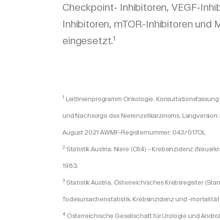
Checkpoint- Inhibitoren, VEGF-Inhib
Inhibitoren, mTOR-Inhibitoren und M
1
eingesetzt.
1
Leitlinienprogramm Onkologie. Konsultationsfassung S
und Nachsorge des Nierenzellkarzinoms. Langversion 3
August 2021 AWMF-Registernummer: 043/017OL
2
Statistik Austria. Niere (C64) – Krebsinzidenz (Neuer
1983.
3
Statistik Austria. Österreichisches Krebsregister (Sta
Todesursachenstatistik. Krebsinzidenz und -mortalitä
4
Österreichische Gesellschaft für Urologie und Andro