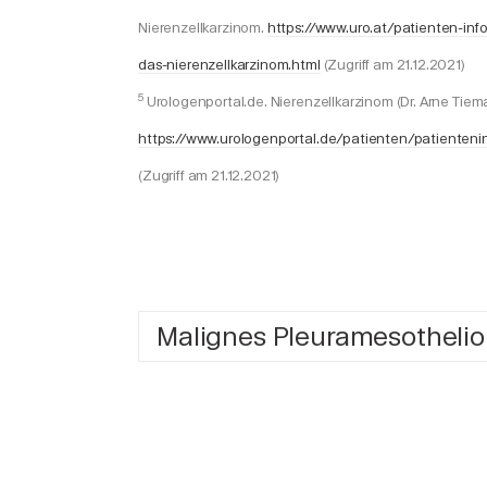
Nierenzellkarzinom.
https://www.uro.at/patienten-in
das-nierenzellkarzinom.html
(Zugriff am 21.12.2021)
5
Urologenportal.de. Nierenzellkarzinom (Dr. Arne Tie
https://www.urologenportal.de/patienten/patienteni
(Zugriff am 21.12.2021)
Malignes Pleuramesotheli