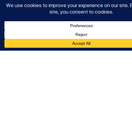
vergrößerte Vorsteherdrüse beim Mann,
3
haben.
Eine überaktive Blase kann einen
signifikanten Einfluss auf die Sexualfunktion,
1
Schlaf und mentale Gesundheit haben.
Obwohl die Häufigkeit einer überaktiven
Blase bei Frauen und Männern ähnlich ist,
gibt es geschlechtsspezifische
Unterschiede bei den individuellen
Symptomen und dem Einfluss auf die
Lebensqualität. Bei Männern tritt die
überaktive Blase häufig in Zusammenhang
1
mit
gutartiger Prostatavergrößerung
auf.
In