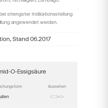
drom, Ischialgien, Lumbago.
bei strengster Indikationsstellung
dlung angewendet werden.
ion, Stand 06.2017
amid-O-Essigsäure
eichungsform
Aussehen
llen