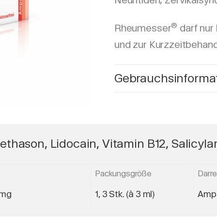
Neuritiden, Zervikalsyn
®
Rheumesser
darf nur 
und zur Kurzzeitbehan
Gebrauchsinformat
hason, Lidocain, Vitamin B12, Salicyl
Packungsgröße
Darr
 mg
1, 3 Stk. (à 3 ml)
Ampu