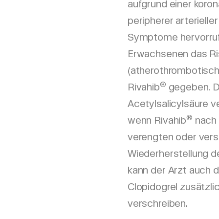
aufgrund einer koro
peripherer arterielle
Symptome hervorruft
Erwachsenen das Risi
(atherothrombotische
®
Rivahib
gegeben. De
Acetylsalicylsäure v
®
wenn Rivahib
nach 
verengten oder vers
Wiederherstellung d
kann der Arzt auch d
Clopidogrel zusätzli
verschreiben.