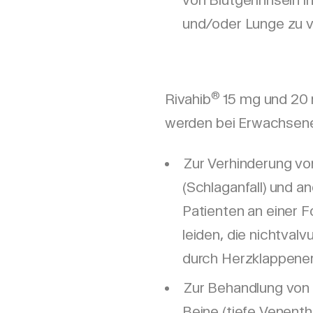
von Blutgerinnseln i
und/oder Lunge zu v
®
Rivahib
15 mg und 20 
werden bei Erwachsen
Zur Verhinderung vo
(Schlaganfall) und a
Patienten an einer 
leiden, die nichtvalv
durch Herzklappener
Zur Behandlung von 
Beine (tiefe Venent