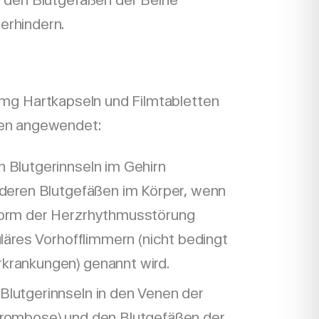
n den Blutgefäßen der Beine
erhindern.
mg Hartkapseln und Filmtabletten
en angewendet:
n Blutgerinnseln im Gehirn
nderen Blutgefäßen im Körper, wenn
Form der Herzrhythmusstörung
uläres Vorhofflimmern (nicht bedingt
krankungen) genannt wird.
Blutgerinnseln in den Venen der
hrombose) und den Blutgefäßen der