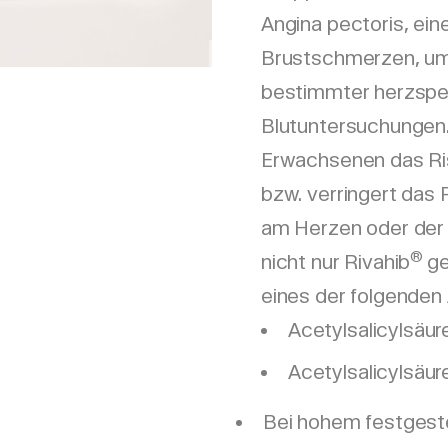
Angina pectoris, ei
Brustschmerzen, umf
bestimmter herzspe
Blutuntersuchungen.
Erwachsenen das Ris
bzw. verringert das 
am Herzen oder der 
®
nicht nur Rivahib
ge
eines der folgenden 
Acetylsalicylsäur
Acetylsalicylsäure
Bei hohem festgestel