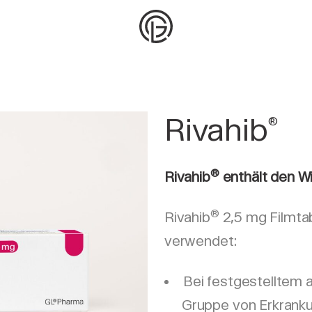
Rivahib
®
®
Rivahib
enthält den Wi
®
Rivahib
2,5 mg Filmta
verwendet:
Bei festgestelltem 
Gruppe von Erkrankun