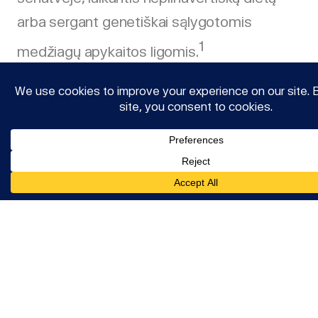
arba sergant genetiškai sąlygotomis
1
medžiagų apykaitos ligomis.
Nustačius biocheminius veikimo
mechanizmus buvo suvokta dėl stokos
atsirandančių simptomų esmė, ir išmokta
kokie vitaminų kiekiai reikalingi norint
išvengti tokių simptomų atsiradimo. Šie
duomenys yra dabartinių maisto medžiagų
poreikio rekomendacijų pagrindas. Kadangi
pripažinta, kad tam tikri vitaminai turi
prevencinį poveikį degeneracinių ligų (vėžio,
širdies ir kraujagyslių ligų, demencijos ir kitų)