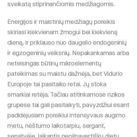
sveikatą stiprinančiomis medžiagomis.
Energijos ir maistinių medžiagų poreikis
skiriasi kiekvienam žmogui bei kiekvieną
dieną, ir priklauso nuo daugelio endogeninių
ir egzogeninių veiksnių. Nepakankamas arba
neteisingas būtinų mikroelementų
pateikimas su maistu dažnėja, bet Vidurio
Europoje tai pasitaiko retai. Jų stoka
smarkiai retėja. Tačiau atitinkamose rizikos
grupėse tai gali pasitaikyti, pavyzdžiui esant
padidėjusiam poreikiui intensyvaus augimo
metu, nėštumo laikotarpiu, sergant,
senatvėje, laikantis nepilnavertiškų dietų