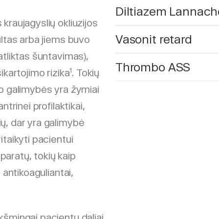
Diltiazem Lannach
kraujagyslių okliuzijos
Vasonit retard
ultas arba jiems buvo
atliktas šuntavimas),
Thrombo ASS
1
ikartojimo rizika
. Tokių
mo galimybės yra žymiai
antrinei profilaktikai,
ų, dar yra galimybė
itaikyti pacientui
eparatų, tokių kaip
 antikoaguliantai,
kšmingai pacientų daliai