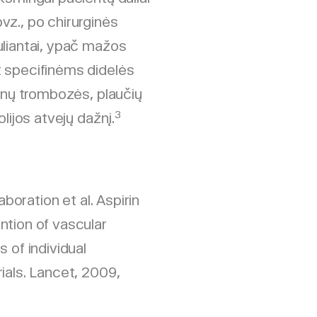
vz., po chirurginės
uliantai, ypač mažos
t specifinėms didelės
venų trombozės, plaučių
3
lijos atvejų dažnį.
aboration et al. Aspirin
ntion of vascular
 of individual
ials. Lancet, 2009,