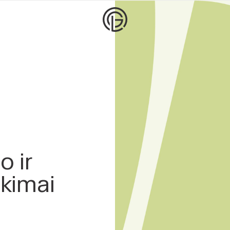
o ir
ikimai