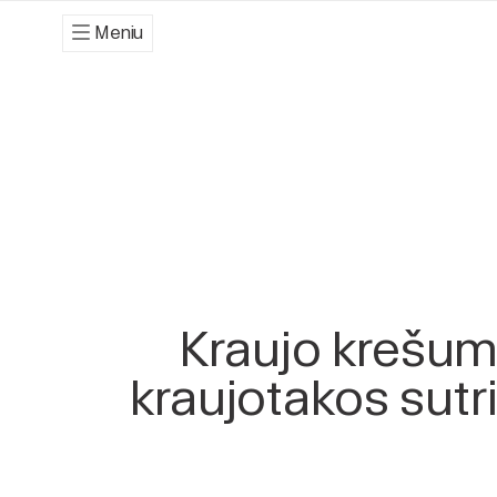
Meniu
Kraujo krešum
kraujotakos sutr