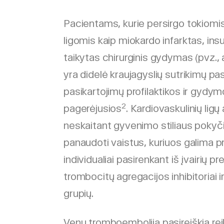
Pacientams, kurie persirgo tokiomis 
ligomis kaip miokardo infarktas, ins
taikytas chirurginis gydymas (pvz., 
yra didelė kraujagyslių sutrikimų pas
pasikartojimų profilaktikos ir gydy
2
pagerėjusios
. Kardiovaskulinių ligų 
neskaitant gyvenimo stiliaus pokyči
panaudoti vaistus, kuriuos galima pr
individualiai pasirenkant iš įvairių pr
trombocitų agregacijos inhibitoriai ir
grupių.
Venų tromboembolija pasireiškia rei