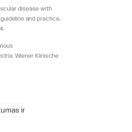
scular disease with
 guideline and practice.
4.
venous
tria. Wiener Klinische
kumas ir