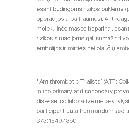
esant būdingoms rizikos būklėms (p
operacijos arba traumos). Antikoag
molekulinės masės heparinai, esan
rizikos situacijoms gali sumažinti 
embolijos ir mirties dėl plaučių embo
1
Antithrombotic Trialists’ (ATT) Coll
in the primary and secondary preve
disease: collaborative meta-analysis
participant data from randomised tr
373: 1849-1860.