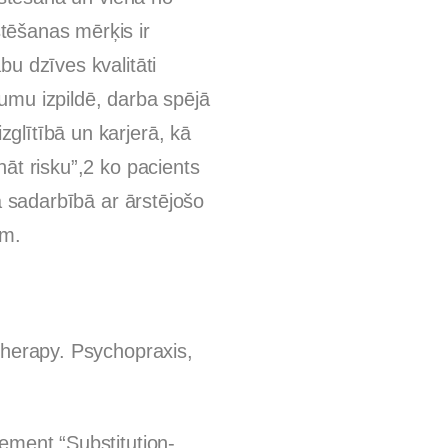
tēšanas mērķis ir
bu dzīves kvalitāti
umu izpildē, darba spējā
glītībā un karjerā, kā
āt risku”,2 ko pacients
šā sadarbībā ar ārstējošo
ām.
therapy. Psychopraxis,
ement “Substitution-