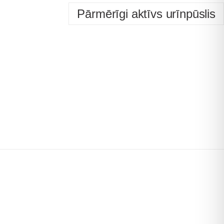
Pārmērīgi aktīvs urīnpūslis