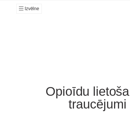
Izvēlne
Opioīdu lietoš
traucējumi