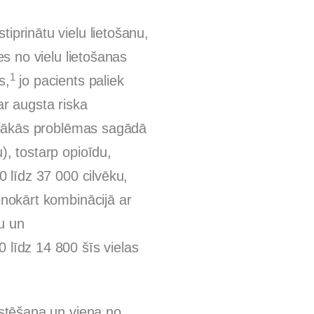
tiprinātu vielu lietošanu,
ies no vielu lietošanas
1
s,
jo pacients paliek
r augsta riska
lielākās problēmas sagādā
), tostarp opioīdu,
00 līdz 37 000 cilvēku,
venokārt kombinācijā ar
u un
 līdz 14 800 šīs vielas
ārstēšana un viena no