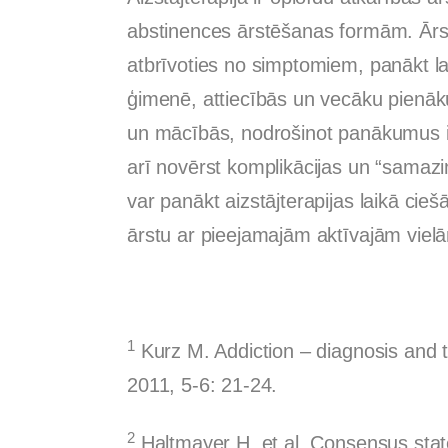
abstinences ārstēšanas formām. Ārs
atbrīvoties no simptomiem, panākt la
ģimenē, attiecībās un vecāku pienāk
un mācībās, nodrošinot panākumus iz
arī novērst komplikācijas un “samazin
var panākt aizstājterapijas laikā cie
ārstu ar pieejamajām aktīvajām viel
1
Kurz M. Addiction – diagnosis and 
2011, 5-6: 21-24.
2
Haltmayer H. et al. Consensus stat