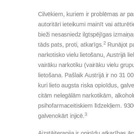
Cilvēkiem, kuriem ir problēmas ar pas
autoritāri ieteikumi mainīt vai atturēt
bieži nesasniedz ilgtspējīgas izmaiņa
2
tāds pats, proti, atkarīgs.
Runājot pa
narkotisko vielu lietošanu, Austrijā 
vairāku narkotiku (vairāku vielu grupu
lietošana. Pašlaik Austrijā ir no 31 0
kuri lieto augsta riska opioīdus, gal
citām nelegālām narkotikām, alkohol
psihofarmaceitiskiem līdzekļiem. 9300
3
galvenokārt injicē.
Aizstājterapija ir opioīdu atkarības 