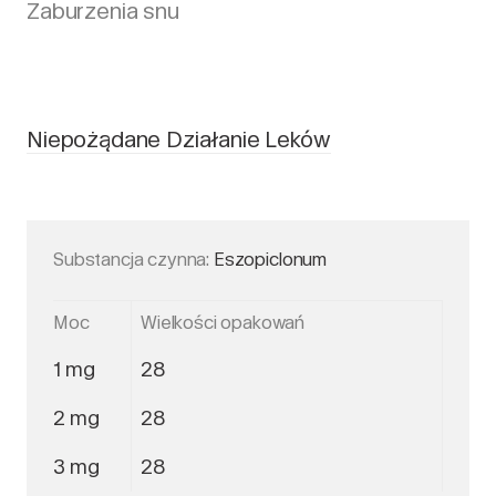
Zaburzenia snu
Niepożądane Działanie Leków
Substancja czynna:
Eszopiclonum
Moc
Wielkości opakowań
1 mg
28
2 mg
28
3 mg
28