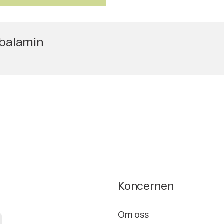
balamin
Koncernen
a
Om oss