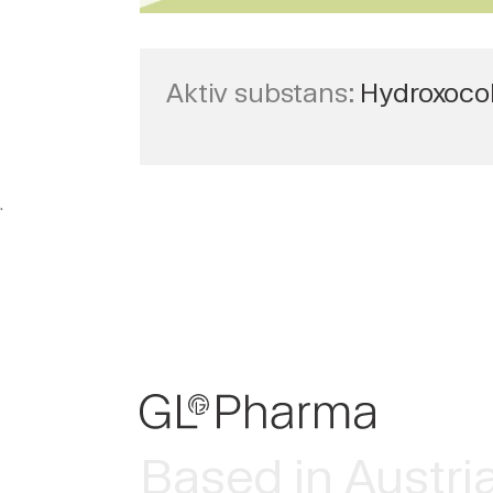
Aktiv substans:
Hydroxoco
.
Based in Austri