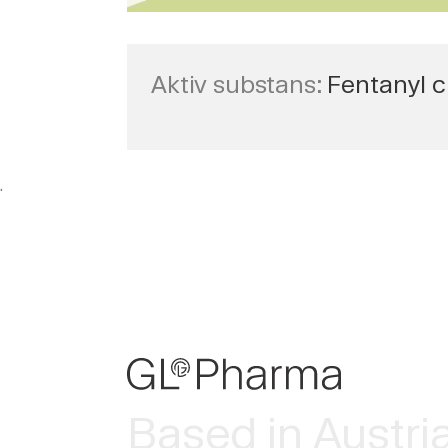
Aktiv substans:
Fentanyl ci
.
Based in Austri