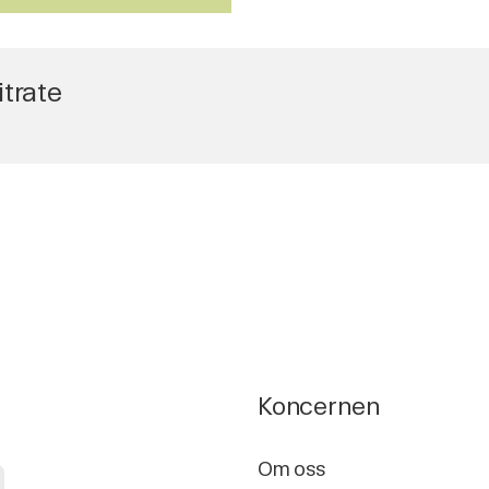
trate
Koncernen
a
Om oss