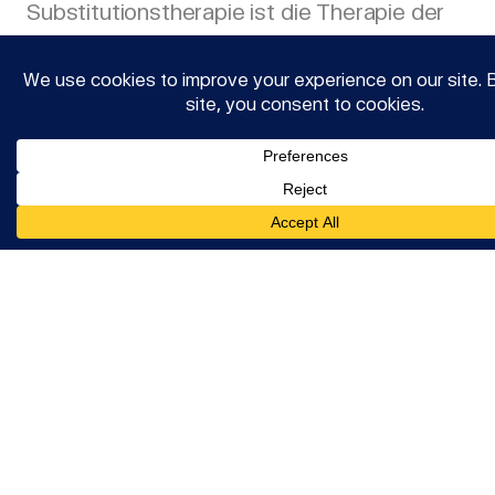
Substitutionstherapie ist die Therapie der
Wahl der Opioidabhängigkeit und eine
Erweiterung zu abstinenzorientierten
Behandlungsformen. Die Behandlungsziele
sind Beschwerdefreiheit, eine gute
Lebensqualität in Familie, Partnerschaft und
Elternschaft, Arbeits- und Lernfähigkeit,
Erfolg in Ausbildung und Beruf, sowie die
Vorbeugung von Komplikationen und „Risk
2
Reduction“,
die vom Patienten im Rahmen
einer Substitutionsbehandlung in enger
Zusammenarbeit mit dem behandelnden
Arzt mit den zur Verfügung stehenden