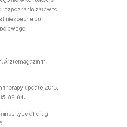
ne rozpoznanie zarówno
est niezbędne do
wbólowego.
n. Ärztemagazin 11,
n therapy update 2015.
15: 89-94.
mines type of drug.
6.