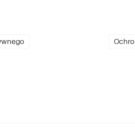
tywnego
Ochro