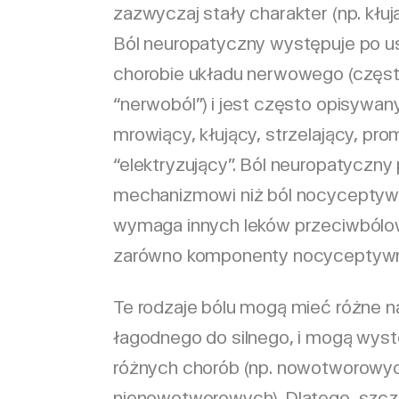
zazwyczaj stały charakter (np. kłuj
Ból neuropatyczny występuje po u
chorobie układu nerwowego (często
“nerwoból”) i jest często opisywany
mrowiący, kłujący, strzelający, prom
“elektryzujący”. Ból neuropatyczn
mechanizmowi niż ból nocyceptywn
wymaga innych leków przeciwbólo
zarówno komponenty nocyceptywne,
Te rodzaje bólu mogą mieć różne n
łagodnego do silnego, i mogą wys
różnych chorób (np. nowotworowyc
nienowotworowych). Dlatego, szcz