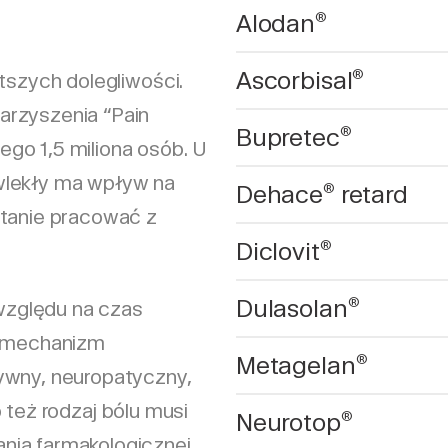
Alodan
®
Ascorbisal
®
tszych dolegliwości.
arzyszenia “Pain
Bupretec
®
iego 1,5 miliona osób. U
wlekły ma wpływ na
Dehace
retard
®
stanie pracować z
Diclovit
®
Dulasolan
®
 względu na czas
a mechanizm
Metagelan
®
ywny, neuropatyczny,
też rodzaj bólu musi
Neurotop
®
nia farmakologicznej