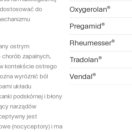
Oxygerolan
®
ie dostosować do
 mechanizmu
Pregamid
®
Rheumesser
®
any ostrym
 chorób zapalnych,
Tradolan
®
 w kontekście ostrego
Vendal
®
można wyróżnić ból
ami układu
anki podskórnej i błony
zący narządów
yceptywny jest
owe (nocyceptory) i ma