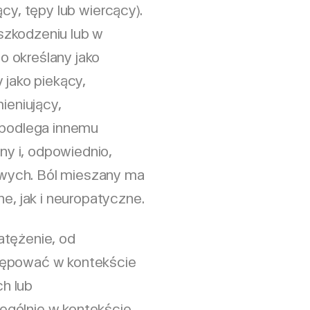
ący, tępy lub wiercący).
szkodzeniu lub w
 określany jako
 jako piekący,
ieniujący,
y podlega innemu
y i, odpowiednio,
wych. Ból mieszany ma
 jak i neuropatyczne.
atężenie, od
tępować w kontekście
h lub
ególnie w kontekście