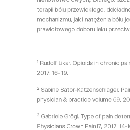
terapii bólu przewlekłego, dokład
mechanizmu, jak i natężenia bólu j
prawidłowego doboru leku przeci
1
Rudolf Likar. Opioids in chronic pai
2017: 16- 19.
2
Sabine Sator-Katzenschlager. Pai
physician & practice volume 69, 20
3
Gabriele Grögl. Type of pain deter
Physicians Crown Pain17, 2017: 14-1